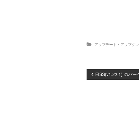
アップデート・アップグレ
投
EISS(v1.22.1) 
稿
ナ
ビ
ゲ