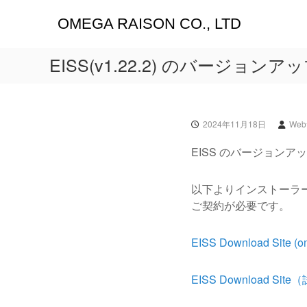
コ
OMEGA RAISON CO., LTD
ン
テ
ン
EISS(v1.22.2) のバージョンア
ツ
へ
ス
キ
ッ
2024年11月18日
We
プ
EISS のバージョンアップ
以下よりインストーラ
ご契約が必要です。
EISS Download Site (om
EISS Download Site（