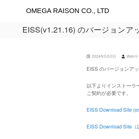
コ
OMEGA RAISON CO., LTD
ン
テ
ン
EISS(v1.21.16) のバージョン
ツ
へ
ス
キ
ッ
2024年5月2日
Web
プ
EISS のバージョンアップ（
以下よりインストーラ
ご契約が必要です。
EISS Download Site (om
EISS Download Site（